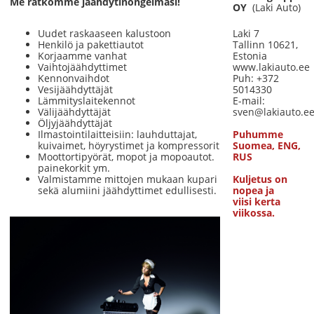
Me ratkomme jäähdytinongelmasi!
OY
(Laki Auto)
Uudet raskaaseen kalustoon
Laki 7
Henkilö ja pakettiautot
Tallinn 10621,
Korjaamme vanhat
Estonia
Vaihtojäähdyttimet
www.lakiauto.ee
Kennonvaihdot
Puh: +372
Vesijäähdyttäjät
5014330
Lämmityslaitekennot
E-mail:
Välijäähdyttäjät
sven@lakiauto.e
Öljyjäähdyttäjät
Ilmastointilaitteisiin: lauhduttajat,
Puhumme
kuivaimet, höyrystimet ja kompressorit
Suomea, ENG,
Moottortipyörät, mopot ja mopoautot.
RUS
painekorkit ym.
Valmistamme mittojen mukaan kupari
Kuljetus on
sekä alumiini jäähdyttimet edullisesti.
nopea ja
viisi kerta
viikossa.