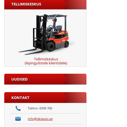
TELLIMISKESKUS
Tellimiskeskus
(lepingulistele klientidele)
UUDISED
KONTAKT
Tallinn: 6599 700
info@lakiauto.ee