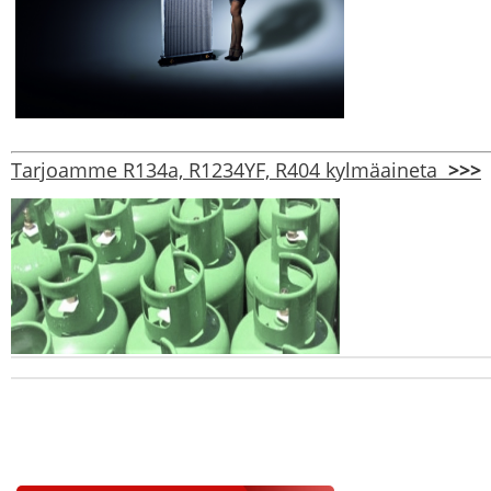
Tarjoamme R134a, R1234YF, R404 kylmäaineta
>>>