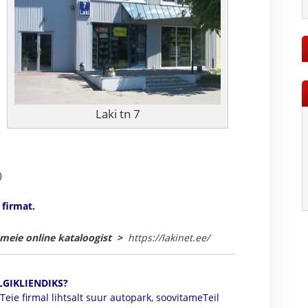
Laki tn 7
)
 firmat.
 meie online kataloogist >
https://lakinet.ee/
LGIKLIENDIKS?
Teie firmal lihtsalt suur autopark, soovitameTeil