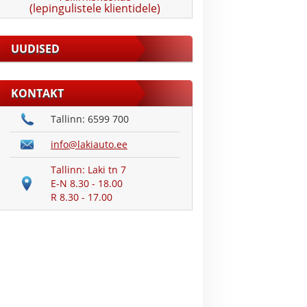
(lepingulistele klientidele)
UUDISED
KONTAKT
Tallinn: 6599 700
info@lakiauto.ee
Tallinn: Laki tn 7
E-N 8.30 - 18.00
R 8.30 - 17.00