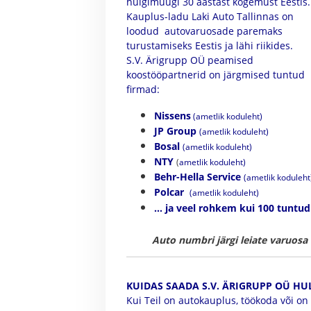
hulgimüügi 30 aastast kogemust Eestis.
Kauplus-ladu Laki Auto Tallinnas on
loodud autovaruosade paremaks
turustamiseks Eestis ja lähi riikides.
S.V. Ärigrupp OÜ peamised
koostööpartnerid on järgmised tuntud
firmad:
Nissens
(
ametlik koduleht
)
JP Group
(ametlik koduleht)
Bosal
(
ametlik koduleht
)
NTY
(
ametlik koduleht
)
Behr-Hella Service
(
ametlik koduleht
Polcar
(
ametlik koduleht
)
... ja veel rohkem kui 100 tuntud
Auto numbri järgi leiate varuosa
KUIDAS SAADA S.V. ÄRIGRUPP OÜ HU
Kui Teil on autokauplus, töökoda või on 