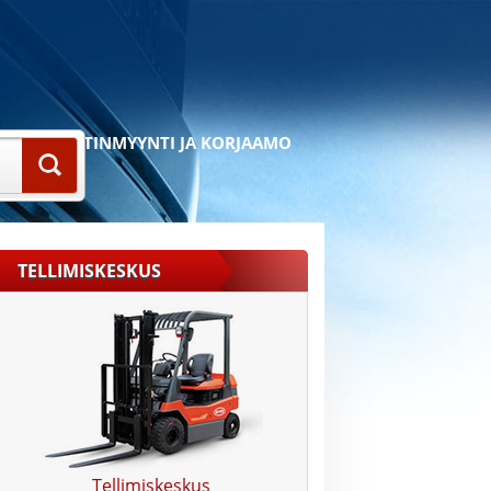
JÄÄHDYTINMYYNTI JA KORJAAMO
TELLIMISKESKUS
Tellimiskeskus